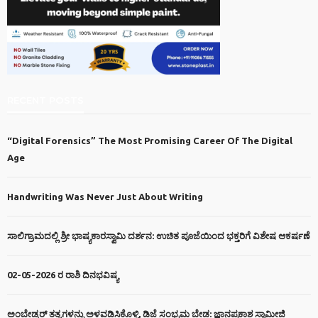
RECENT POSTS
“Digital Forensics” The Most Promising Career Of The Digital
Age
Handwriting Was Never Just About Writing
ಸಾಲಿಗ್ರಾಮದಲ್ಲಿ ಶ್ರೀ ಭಾಷ್ಯಕಾರಸ್ವಾಮಿ ದರ್ಶನ: ಉಚಿತ ಪೂಜೆಯಿಂದ ಭಕ್ತರಿಗೆ ವಿಶೇಷ ಆಕರ್ಷಣೆ
02-05-2026 ರ ರಾಶಿ ದಿನಭವಿಷ್ಯ
ಅಂಬೇಡ್ಕರ್ ತತ್ವಗಳನ್ನು ಅಳವಡಿಸಿಕೊಳ್ಳಿ, ಡಿಜೆ ಸಂಭ್ರಮ ಬೇಡ: ಜ್ಞಾನಪ್ರಕಾಶ ಸ್ವಾಮೀಜಿ