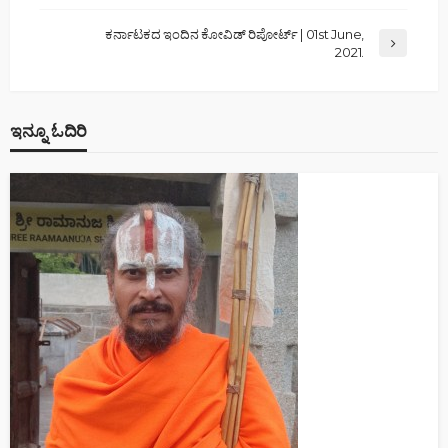
ಕರ್ನಾಟಕದ ಇಂದಿನ ಕೋವಿಡ್ ರಿಪೋರ್ಟ್ | 01st June,
2021.
ಇನ್ನೂ ಓದಿರಿ