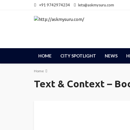
+91 9742974234
lets@askmysuru.com
HOME
CITY SPOTLIGHT
NEWS
H
Home
Text & Context – B