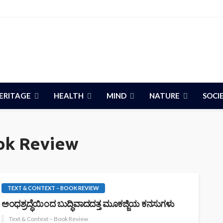
ERITAGE
HEALTH
MIND
NATURE
SOCI
ook Review
TEXT & CONTEXT – BOOK REVIEW
ಅಂಧಶ್ರದ್ಧೆಯಿಂದ ಬುದ್ಧಿವಾದದತ್ತ ಮೂಕಜ್ಜಿಯ ಕನಸುಗಳು
Text & Context – Book Review