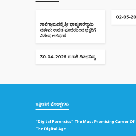
02-05-202
ಸಾಲಿಗ್ರಾಮದಲ್ಲಿ ಶ್ರೀ ಭಾಷ್ಯಕಾರಸ್ವಾಮಿ
ದರ್ಶನ: ಉಚಿತ ಪೂಜೆಯಿಂದ ಭಕ್ತರಿಗೆ
ವಿಶೇಷ ಆಕರ್ಷಣೆ
30-04-2026 ರ ರಾಶಿ ದಿನಭವಿಷ್ಯ
ಇತ್ತೀಚಿನ ಪೋಸ್ಟ್‌ಗಳು
“Digital Forensics” The Most Promising Career Of
The Digital Age