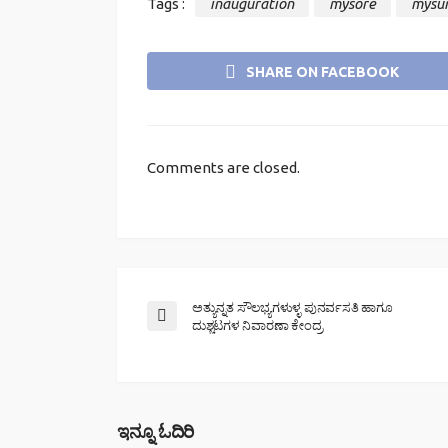
Tags :
inauguration
mysore
mysu
SHARE ON FACEBOOK
Comments are closed.
ಅತ್ಯುನ್ನತ ಸೌಲಭ್ಯಗಳುಳ್ಳ ಪುನರ್ವಸತಿ ಹಾಗೂ
ದುಶ್ಚಟಗಳ ನಿವಾರಣಾ ಕೇಂದ್ರ
ಇನ್ನೂ ಓದಿರಿ