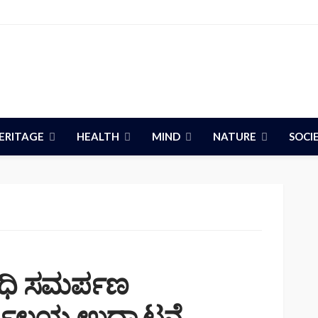
ERITAGE
HEALTH
MIND
NATURE
SOCI
ಿಧಿ ಸಮರ್ಪಣ
ಾಲಯ ಉದ್ಘಾಟನೆ