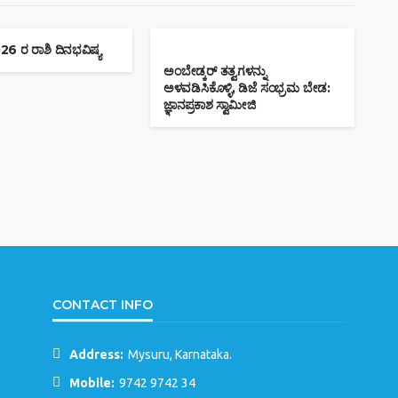
6 ರ ರಾಶಿ ದಿನಭವಿಷ್ಯ
ಅಂಬೇಡ್ಕರ್ ತತ್ವಗಳನ್ನು
ಅಳವಡಿಸಿಕೊಳ್ಳಿ, ಡಿಜೆ ಸಂಭ್ರಮ ಬೇಡ:
ಜ್ಞಾನಪ್ರಕಾಶ ಸ್ವಾಮೀಜಿ
CONTACT INFO
Address:
Mysuru, Karnataka.
Mobile:
9742 9742 34