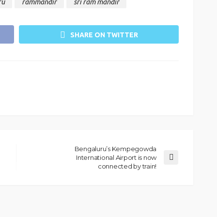
ru
rammandir
sri ram mandir
SHARE ON TWITTER
Bengaluru’s Kempegowda
International Airport is now
connected by train!