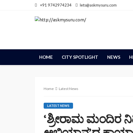
+91 9742974234
lets@askmysuru.com
HOME
CITY SPOTLIGHT
NEWS
H
Home
Latest News
LATEST NEWS
‘ಶ್ರೀರಾಮ ಮಂದಿರ ನ
ಅಭಿಯಾನ’ದ ಕಾರ್ಯ