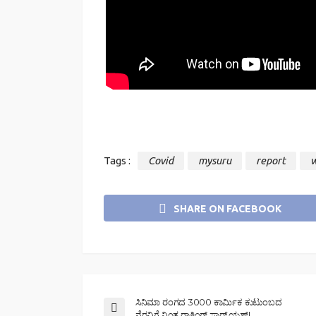
Tags :
Covid
mysuru
report
w
SHARE ON FACEBOOK
ಸಿನಿಮಾ ರಂಗದ 3000 ಕಾರ್ಮಿಕ ಕುಟುಂಬದ
ನೆರವಿಗೆ ನಿಂತ ರಾಕಿಂಗ್ ಸ್ಟಾರ್ ಯಶ್!