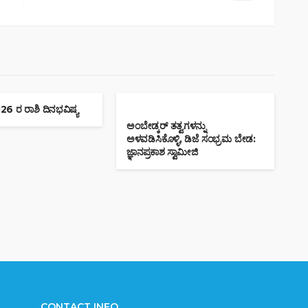
6 ರ ರಾಶಿ ದಿನಭವಿಷ್ಯ
ಅಂಬೇಡ್ಕರ್ ತತ್ವಗಳನ್ನು
ಅಳವಡಿಸಿಕೊಳ್ಳಿ, ಡಿಜೆ ಸಂಭ್ರಮ ಬೇಡ:
ಜ್ಞಾನಪ್ರಕಾಶ ಸ್ವಾಮೀಜಿ
CONTACT INFO