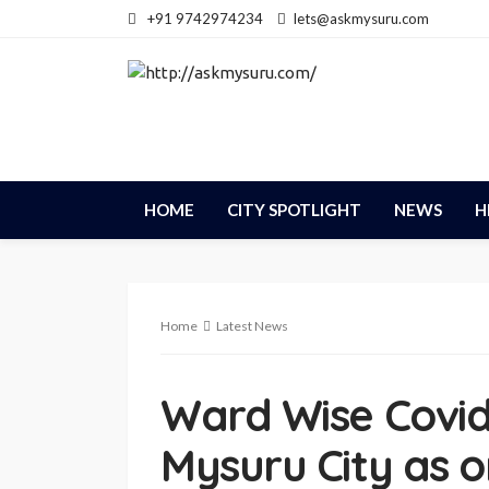
+91 9742974234
lets@askmysuru.com
HOME
CITY SPOTLIGHT
NEWS
H
Home
Latest News
Ward Wise Covid 
Mysuru City as o