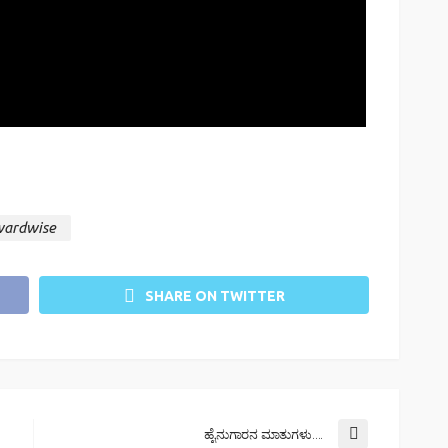
ardwise
SHARE ON TWITTER
ಹೈನುಗಾರನ ಮಾತುಗಳು….