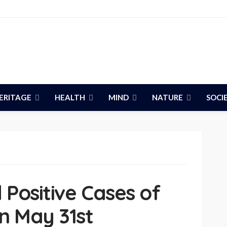
ERITAGE
HEALTH
MIND
NATURE
SOCI
Positive Cases of
n May 31st