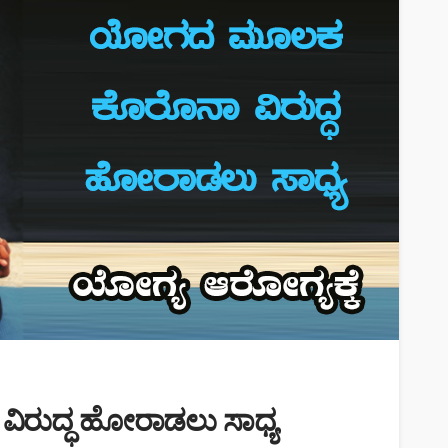
ರುದ್ಧ ಹೋರಾಡಲು ಸಾಧ್ಯ