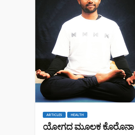
ARTICLES
HEALTH
ಯೋಗದ ಮೂಲಕ ಕೊರೊನಾ ವಿ