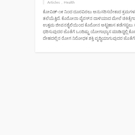
Articles
Health
ಕೋವಿಡ್-೧೯ ನಿಂದ ದೂರವಿರಲು ಅನುಸರಿಸಬೇಕಾದ ಕ್ರಮಗಳು: 
ತಲೆಯೆತ್ತಿದೆ. ಕೊರೋನಾ ವೈರಸ್‌ನ ದಾಳಿಯಾದ ಮೇಲೆ ಚಿಕಿತ್ಸೆಗ
ಉತ್ತಮ ಜೀವನಶೈಲಿಯಿಂದ ಕೊರೋನ ಅಟ್ಟಹಾಸ ತಡೆಗಟ್ಟಲು ಸಾಧ್
ಧರಿಸುವುದರ ಜೊತೆಗೆ ಒಂದಿಷ್ಟು ಯೋಗಾಭ್ಯಾಸ ಮಾಡಿದ್ದಲ್
ದೇಹದಲ್ಲಿನ ರೋಗ ನಿರೋಧಕ ಶಕ್ತಿ ವೃದ್ಧಿಯಾಗುವುದರ ಜೊತೆಗೆ ಆ