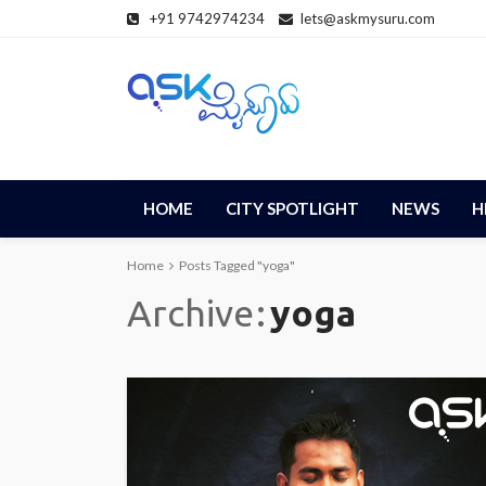
+91 9742974234
lets@askmysuru.com
HOME
CITY SPOTLIGHT
NEWS
H
Home
Posts Tagged "yoga"
Archive
yoga