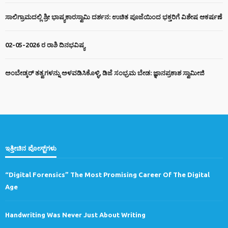
ಸಾಲಿಗ್ರಾಮದಲ್ಲಿ ಶ್ರೀ ಭಾಷ್ಯಕಾರಸ್ವಾಮಿ ದರ್ಶನ: ಉಚಿತ ಪೂಜೆಯಿಂದ ಭಕ್ತರಿಗೆ ವಿಶೇಷ ಆಕರ್ಷಣೆ
02-05-2026 ರ ರಾಶಿ ದಿನಭವಿಷ್ಯ
ಅಂಬೇಡ್ಕರ್ ತತ್ವಗಳನ್ನು ಅಳವಡಿಸಿಕೊಳ್ಳಿ, ಡಿಜೆ ಸಂಭ್ರಮ ಬೇಡ: ಜ್ಞಾನಪ್ರಕಾಶ ಸ್ವಾಮೀಜಿ
ಇತ್ತೀಚಿನ ಪೋಸ್ಟ್‌ಗಳು
“Digital Forensics” The Most Promising Career Of The Digital
Age
Handwriting Was Never Just About Writing