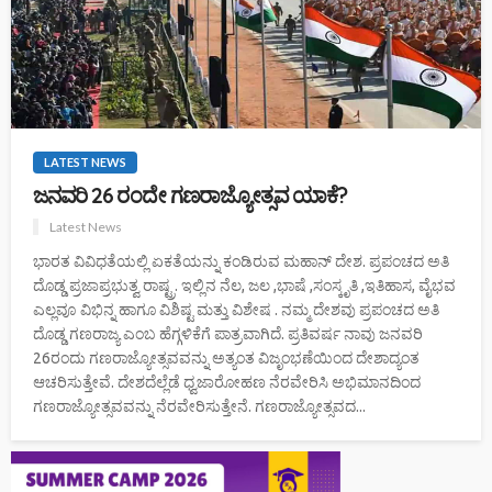
LATEST NEWS
ಜನವರಿ 26 ರಂದೇ ಗಣರಾಜ್ಯೋತ್ಸವ ಯಾಕೆ?
Latest News
ಭಾರತ ವಿವಿಧತೆಯಲ್ಲಿ ಏಕತೆಯನ್ನು ಕಂಡಿರುವ ಮಹಾನ್ ದೇಶ. ಪ್ರಪಂಚದ ಅತಿ
ದೊಡ್ಡ ಪ್ರಜಾಪ್ರಭುತ್ವ ರಾಷ್ಟ್ರ. ಇಲ್ಲಿನ ನೆಲ, ಜಲ ,ಭಾಷೆ ,ಸಂಸ್ಕೃತಿ ,ಇತಿಹಾಸ, ವೈಭವ
ಎಲ್ಲವೂ ವಿಭಿನ್ನ ಹಾಗೂ ವಿಶಿಷ್ಟ ಮತ್ತು ವಿಶೇಷ . ನಮ್ಮ ದೇಶವು ಪ್ರಪಂಚದ ಅತಿ
ದೊಡ್ಡ ಗಣರಾಜ್ಯ ಎಂಬ ಹೆಗ್ಗಳಿಕೆಗೆ ಪಾತ್ರವಾಗಿದೆ. ಪ್ರತಿವರ್ಷ ನಾವು ಜನವರಿ
26ರಂದು ಗಣರಾಜ್ಯೋತ್ಸವವನ್ನು ಅತ್ಯಂತ ವಿಜೃಂಭಣೆಯಿಂದ ದೇಶಾದ್ಯಂತ
ಆಚರಿಸುತ್ತೇವೆ. ದೇಶದೆಲ್ಲೆಡೆ ಧ್ವಜಾರೋಹಣ ನೆರವೇರಿಸಿ ಅಭಿಮಾನದಿಂದ
ಗಣರಾಜ್ಯೋತ್ಸವವನ್ನು ನೆರವೇರಿಸುತ್ತೇನೆ. ಗಣರಾಜ್ಯೋತ್ಸವದ...