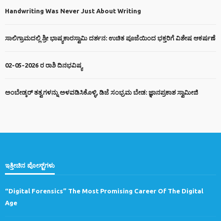
Handwriting Was Never Just About Writing
ಸಾಲಿಗ್ರಾಮದಲ್ಲಿ ಶ್ರೀ ಭಾಷ್ಯಕಾರಸ್ವಾಮಿ ದರ್ಶನ: ಉಚಿತ ಪೂಜೆಯಿಂದ ಭಕ್ತರಿಗೆ ವಿಶೇಷ ಆಕರ್ಷಣೆ
02-05-2026 ರ ರಾಶಿ ದಿನಭವಿಷ್ಯ
ಅಂಬೇಡ್ಕರ್ ತತ್ವಗಳನ್ನು ಅಳವಡಿಸಿಕೊಳ್ಳಿ, ಡಿಜೆ ಸಂಭ್ರಮ ಬೇಡ: ಜ್ಞಾನಪ್ರಕಾಶ ಸ್ವಾಮೀಜಿ
ಇತ್ತೀಚಿನ ಪೋಸ್ಟ್‌ಗಳು
“Digital Forensics” The Most Promising Career Of The Digital
Age