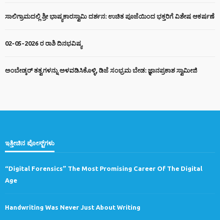
ಸಾಲಿಗ್ರಾಮದಲ್ಲಿ ಶ್ರೀ ಭಾಷ್ಯಕಾರಸ್ವಾಮಿ ದರ್ಶನ: ಉಚಿತ ಪೂಜೆಯಿಂದ ಭಕ್ತರಿಗೆ ವಿಶೇಷ ಆಕರ್ಷಣೆ
02-05-2026 ರ ರಾಶಿ ದಿನಭವಿಷ್ಯ
ಅಂಬೇಡ್ಕರ್ ತತ್ವಗಳನ್ನು ಅಳವಡಿಸಿಕೊಳ್ಳಿ, ಡಿಜೆ ಸಂಭ್ರಮ ಬೇಡ: ಜ್ಞಾನಪ್ರಕಾಶ ಸ್ವಾಮೀಜಿ
ಇತ್ತೀಚಿನ ಪೋಸ್ಟ್‌ಗಳು
“Digital Forensics” The Most Promising Career Of The Digital
Age
Handwriting Was Never Just About Writing