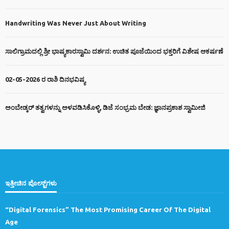
Handwriting Was Never Just About Writing
ಸಾಲಿಗ್ರಾಮದಲ್ಲಿ ಶ್ರೀ ಭಾಷ್ಯಕಾರಸ್ವಾಮಿ ದರ್ಶನ: ಉಚಿತ ಪೂಜೆಯಿಂದ ಭಕ್ತರಿಗೆ ವಿಶೇಷ ಆಕರ್ಷಣೆ
02-05-2026 ರ ರಾಶಿ ದಿನಭವಿಷ್ಯ
ಅಂಬೇಡ್ಕರ್ ತತ್ವಗಳನ್ನು ಅಳವಡಿಸಿಕೊಳ್ಳಿ, ಡಿಜೆ ಸಂಭ್ರಮ ಬೇಡ: ಜ್ಞಾನಪ್ರಕಾಶ ಸ್ವಾಮೀಜಿ
ಇತ್ತೀಚಿನ ಪೋಸ್ಟ್‌ಗಳು
“Digital Forensics” The Most Promising Career Of The Digital
Age