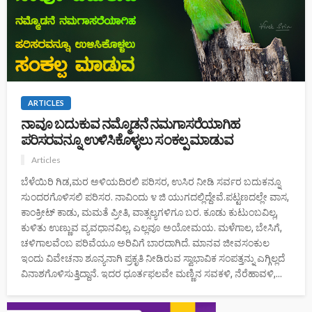
ARTICLES
ನಾವೂ ಬದುಕುವ ನಮ್ಮೊಡನೆ ನಮಗಾಸರೆಯಾಗಿಹ
ಪರಿಸರವನ್ನೂ ಉಳಿಸಿಕೊಳ್ಳಲು ಸಂಕಲ್ಪ ಮಾಡುವ
Articles
ಬೆಳೆಯಿರಿ ಗಿಡ,ಮರ ಅಳಿಯದಿರಲಿ ಪರಿಸರ, ಉಸಿರ ನೀಡಿ ಸರ್ವರ ಬದುಕನ್ನೂ
ಸುಂದರಗೊಳಿಸಲಿ ಪರಿಸರ. ನಾವಿಂದು ೪ ಜಿ ಯುಗದಲ್ಲಿದ್ದೇವೆ.ಪಟ್ಟಣದಲ್ಲೇ ವಾಸ,
ಕಾಂಕ್ರೀಟ್ ಕಾಡು, ಮಮತೆ ಪ್ರೀತಿ, ವಾತ್ಸಲ್ಯಗಳಿಗೂ ಬರ. ಕೂಡು ಕುಟುಂಬವಿಲ್ಲ,
ಕುಳಿತು ಉಣ್ಣುವ ವ್ಯವಧಾನವಿಲ್ಲ, ಎಲ್ಲವೂ ಅಯೋಮಯ. ಮಳೆಗಾಲ, ಬೇಸಿಗೆ,
ಚಳಿಗಾಲವೆಂಬ ಪರಿವೆಯೂ ಅರಿವಿಗೆ ಬಾರದಾಗಿದೆ. ಮಾನವ ಜೀವಸಂಕುಲ
ಇಂದು ವಿವೇಚನಾ ಶೂನ್ಯನಾಗಿ ಪ್ರಕೃತಿ ನೀಡಿರುವ ಸ್ವಾಭಾವಿಕ ಸಂಪತ್ತನ್ನು ಎಗ್ಗಿಲ್ಲದೆ
ವಿನಾಶಗೊಳಿಸುತ್ತಿದ್ದಾನೆ. ಇದರ ಧೂರ್ತಫಲವೇ ಮಣ್ಣಿನ ಸವಕಳಿ, ನೆರೆಹಾವಳಿ,...