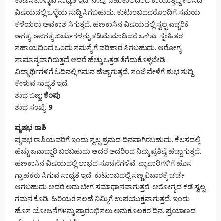
ಕಾಣಿಸಿಕೊಳ್ಳುವ ಸಾಧ್ಯತೆ ಇದೆ. ನೀವು ಬಹುಕಾಲದಿಂದ ಕಾಯುತ್ತಿದ್ದ ಕೆಲಸದ
ವಿಷಯದಲ್ಲಿ ಒಳ್ಳೆಯ ಸುದ್ದಿ ಸಿಗಬಹುದು. ಕುಟುಂಬದವರೊಂದಿಗೆ ಸಮಯ
ಕಳೆಯಲು ಅವಕಾಶ ಸಿಗುತ್ತದೆ. ಹಣಕಾಸಿನ ವಿಷಯದಲ್ಲಿ ಸ್ವಲ್ಪ ಎಚ್ಚರಿಕೆ
ಅಗತ್ಯ, ಅನಗತ್ಯ ಖರ್ಚುಗಳನ್ನು ಕಡಿಮೆ ಮಾಡಿದರೆ ಒಳಿತು. ಸ್ನೇಹಿತರ
ಸಹಾಯದಿಂದ ಒಂದು ಸಮಸ್ಯೆಗೆ ಪರಿಹಾರ ಸಿಗಬಹುದು. ಆರೋಗ್ಯ
ಸಾಮಾನ್ಯವಾಗಿರುತ್ತದೆ ಆದರೆ ಹೆಚ್ಚು ಒತ್ತಡ ತೆಗೆದುಕೊಳ್ಳಬೇಡಿ.
ವಿದ್ಯಾರ್ಥಿಗಳಿಗೆ ಓದಿನಲ್ಲಿ ಗಮನ ಹೆಚ್ಚಾಗುತ್ತದೆ. ಸಂಜೆ ವೇಳೆಗೆ ಶುಭ ಸುದ್ದಿ
ಕೇಳುವ ಸಾಧ್ಯತೆ ಇದೆ.
ಶುಭ ಬಣ್ಣ:
ಕೆಂಪು
ಶುಭ ಸಂಖ್ಯೆ:
9
ವೃಷಭ ರಾಶಿ
ವೃಷಭ ರಾಶಿಯವರಿಗೆ ಇಂದು ಸ್ವಲ್ಪ ಶ್ರಮದ ದಿನವಾಗಿರಬಹುದು. ಕೆಲಸದಲ್ಲಿ
ಹೆಚ್ಚು ಜವಾಬ್ದಾರಿ ಬರಬಹುದು ಆದರೆ ಅದರಿಂದ ನಿಮ್ಮ ಪ್ರತಿಷ್ಠೆ ಹೆಚ್ಚಾಗುತ್ತದೆ.
ಹಣಕಾಸಿನ ವಿಷಯದಲ್ಲಿ ಲಾಭದ ಸೂಚನೆಗಳಿವೆ. ವ್ಯಾಪಾರಿಗಳಿಗೆ ಹೊಸ
ಗ್ರಾಹಕರು ಸಿಗುವ ಸಾಧ್ಯತೆ ಇದೆ. ಕುಟುಂಬದಲ್ಲಿ ಸಣ್ಣ ವಿಚಾರಕ್ಕೆ ಚರ್ಚೆ
ಆಗಬಹುದು ಆದರೆ ಅದು ಬೇಗ ಸಮಾಧಾನವಾಗುತ್ತದೆ. ಆರೋಗ್ಯದ ಕಡೆ ಸ್ವಲ್ಪ
ಗಮನ ಕೊಡಿ. ಹಿರಿಯರ ಸಲಹೆ ನಿಮ್ಮಿಗೆ ಉಪಯುಕ್ತವಾಗುತ್ತದೆ. ಇಂದು
ಹೊಸ ಯೋಜನೆಗಳನ್ನು ಪ್ರಾರಂಭಿಸಲು ಅನುಕೂಲಕರ ದಿನ. ಪ್ರಯಾಣದ