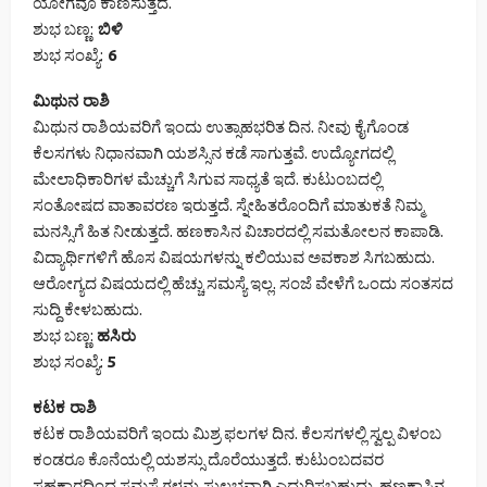
ಯೋಗವೂ ಕಾಣಿಸುತ್ತದೆ.
ಶುಭ ಬಣ್ಣ:
ಬಿಳಿ
ಶುಭ ಸಂಖ್ಯೆ:
6
ಮಿಥುನ ರಾಶಿ
ಮಿಥುನ ರಾಶಿಯವರಿಗೆ ಇಂದು ಉತ್ಸಾಹಭರಿತ ದಿನ. ನೀವು ಕೈಗೊಂಡ
ಕೆಲಸಗಳು ನಿಧಾನವಾಗಿ ಯಶಸ್ಸಿನ ಕಡೆ ಸಾಗುತ್ತವೆ. ಉದ್ಯೋಗದಲ್ಲಿ
ಮೇಲಾಧಿಕಾರಿಗಳ ಮೆಚ್ಚುಗೆ ಸಿಗುವ ಸಾಧ್ಯತೆ ಇದೆ. ಕುಟುಂಬದಲ್ಲಿ
ಸಂತೋಷದ ವಾತಾವರಣ ಇರುತ್ತದೆ. ಸ್ನೇಹಿತರೊಂದಿಗೆ ಮಾತುಕತೆ ನಿಮ್ಮ
ಮನಸ್ಸಿಗೆ ಹಿತ ನೀಡುತ್ತದೆ. ಹಣಕಾಸಿನ ವಿಚಾರದಲ್ಲಿ ಸಮತೋಲನ ಕಾಪಾಡಿ.
ವಿದ್ಯಾರ್ಥಿಗಳಿಗೆ ಹೊಸ ವಿಷಯಗಳನ್ನು ಕಲಿಯುವ ಅವಕಾಶ ಸಿಗಬಹುದು.
ಆರೋಗ್ಯದ ವಿಷಯದಲ್ಲಿ ಹೆಚ್ಚು ಸಮಸ್ಯೆ ಇಲ್ಲ. ಸಂಜೆ ವೇಳೆಗೆ ಒಂದು ಸಂತಸದ
ಸುದ್ದಿ ಕೇಳಬಹುದು.
ಶುಭ ಬಣ್ಣ:
ಹಸಿರು
ಶುಭ ಸಂಖ್ಯೆ:
5
ಕಟಕ ರಾಶಿ
ಕಟಕ ರಾಶಿಯವರಿಗೆ ಇಂದು ಮಿಶ್ರ ಫಲಗಳ ದಿನ. ಕೆಲಸಗಳಲ್ಲಿ ಸ್ವಲ್ಪ ವಿಳಂಬ
ಕಂಡರೂ ಕೊನೆಯಲ್ಲಿ ಯಶಸ್ಸು ದೊರೆಯುತ್ತದೆ. ಕುಟುಂಬದವರ
ಸಹಕಾರದಿಂದ ಸಮಸ್ಯೆಗಳನ್ನು ಸುಲಭವಾಗಿ ಎದುರಿಸಬಹುದು. ಹಣಕಾಸಿನ