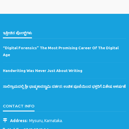
ಇತ್ತೀಚಿನ ಪೋಸ್ಟ್‌ಗಳು
“Digital Forensics” The Most Promising Career Of The Digital
Age
Handwriting Was Never Just About Writing
ಸಾಲಿಗ್ರಾಮದಲ್ಲಿ ಶ್ರೀ ಭಾಷ್ಯಕಾರಸ್ವಾಮಿ ದರ್ಶನ: ಉಚಿತ ಪೂಜೆಯಿಂದ ಭಕ್ತರಿಗೆ ವಿಶೇಷ ಆಕರ್ಷಣೆ
CONTACT INFO
Address:
Mysuru, Karnataka.