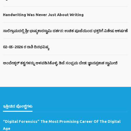
Handwriting Was Never Just About Writing
ಸಾಲಿಗ್ರಾಮದಲ್ಲಿ ಶ್ರೀ ಭಾಷ್ಯಕಾರಸ್ವಾಮಿ ದರ್ಶನ: ಉಚಿತ ಪೂಜೆಯಿಂದ ಭಕ್ತರಿಗೆ ವಿಶೇಷ ಆಕರ್ಷಣೆ
02-05-2026 ರ ರಾಶಿ ದಿನಭವಿಷ್ಯ
ಅಂಬೇಡ್ಕರ್ ತತ್ವಗಳನ್ನು ಅಳವಡಿಸಿಕೊಳ್ಳಿ, ಡಿಜೆ ಸಂಭ್ರಮ ಬೇಡ: ಜ್ಞಾನಪ್ರಕಾಶ ಸ್ವಾಮೀಜಿ
ಇತ್ತೀಚಿನ ಪೋಸ್ಟ್‌ಗಳು
“Digital Forensics” The Most Promising Career Of The Digital
Age