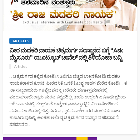
ARTICLES
ವೀರ ಮದಕರಿ ನಾಯಕ ಚಿತ್ರದುರ್ಗ ಸಂಸ್ಥಾನದ ಬಗ್ಗೆ “Ask
ಮೈಸೂರು” ಯೂಟ್ಯೂಬ್ ಚಾನೆಲ್ ನಲ್ಲಿ ತಿಳಿಯೋಣ ಬನ್ನಿ
Articles
. . ಚಿತ್ರದುರ್ಗದ ಕಲ್ಲಿನ ಕೋಟೆ। ಸಿಡಿಲಿಗೂ ಬೆಚ್ಚದ ಉಕ್ಕಿನಕೋಟೆ। ಮದಕರಿ
ನಾಯಕರಾಳಿದ ಕೋಟೆ। ವೀರವನಿತೆ ಒನಕೆ ಓಬವ್ವ ಸಾಹಸ ಮೆರೆದ ಕೋಟೆ। . . ತ
.ರಾ ಸುಬ್ಬರಾಯರು ಗತವೈಭವವನ್ನ ಬರೆದರು ದುರ್ಗಾಸ್ತಮಾನದಲ್ಲಿ.
ಮುರುಘರಾಜೇಂದ್ರರು ಮಠವ ಕಟ್ಟಿದರಿಲ್ಲಿ. ತಾಯಿ ಉಚ್ಚಂಗಿ ಏಕನಾಥೇಶ್ವರಿಯ
ಆಶೀರ್ವಾದದಲ್ಲಿ. ಕಲ್ಲುಬಂಡೆ ಗುಡ್ಡೆಗಳ ನಾಡನ್ನು ರಕ್ಷಿಸಿ ವೀರಾವೇಶದಿಂದ
ಧರ್ಮದ ಹಾದಿಯಲ್ಲಿ ಚಿತ್ರದುರ್ಗವನ್ನಾಳಿದ ಪಾಳೇಗಾರರ ವಂಶದ ಕುರುಹು
ಕಾಣಸಿಗುವುದಿಲ್ಲಿ. ಅಂತಹ ಅಭೇದ್ಯ ಚಿತ್ರದುರ್ಗದ ಸಂಸ್ಥಾನದ ಹದಿನಾರನೆ
ಶತಮಾನದ...