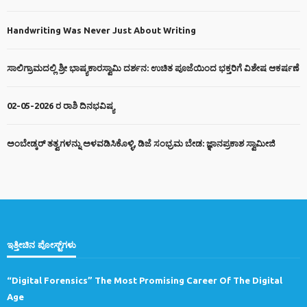
Handwriting Was Never Just About Writing
ಸಾಲಿಗ್ರಾಮದಲ್ಲಿ ಶ್ರೀ ಭಾಷ್ಯಕಾರಸ್ವಾಮಿ ದರ್ಶನ: ಉಚಿತ ಪೂಜೆಯಿಂದ ಭಕ್ತರಿಗೆ ವಿಶೇಷ ಆಕರ್ಷಣೆ
02-05-2026 ರ ರಾಶಿ ದಿನಭವಿಷ್ಯ
ಅಂಬೇಡ್ಕರ್ ತತ್ವಗಳನ್ನು ಅಳವಡಿಸಿಕೊಳ್ಳಿ, ಡಿಜೆ ಸಂಭ್ರಮ ಬೇಡ: ಜ್ಞಾನಪ್ರಕಾಶ ಸ್ವಾಮೀಜಿ
ಇತ್ತೀಚಿನ ಪೋಸ್ಟ್‌ಗಳು
“Digital Forensics” The Most Promising Career Of The Digital
Age