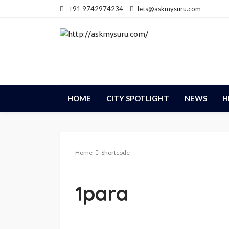
+91 9742974234
lets@askmysuru.com
HOME
CITY SPOTLIGHT
NEWS
H
Home
Shortcode
1para