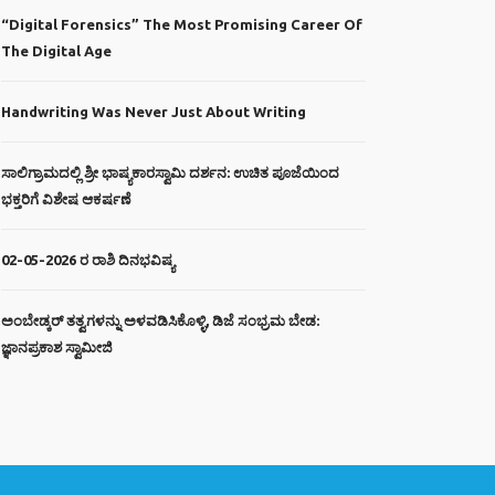
“Digital Forensics” The Most Promising Career Of
The Digital Age
Handwriting Was Never Just About Writing
ಸಾಲಿಗ್ರಾಮದಲ್ಲಿ ಶ್ರೀ ಭಾಷ್ಯಕಾರಸ್ವಾಮಿ ದರ್ಶನ: ಉಚಿತ ಪೂಜೆಯಿಂದ
ಭಕ್ತರಿಗೆ ವಿಶೇಷ ಆಕರ್ಷಣೆ
02-05-2026 ರ ರಾಶಿ ದಿನಭವಿಷ್ಯ
ಅಂಬೇಡ್ಕರ್ ತತ್ವಗಳನ್ನು ಅಳವಡಿಸಿಕೊಳ್ಳಿ, ಡಿಜೆ ಸಂಭ್ರಮ ಬೇಡ:
ಜ್ಞಾನಪ್ರಕಾಶ ಸ್ವಾಮೀಜಿ