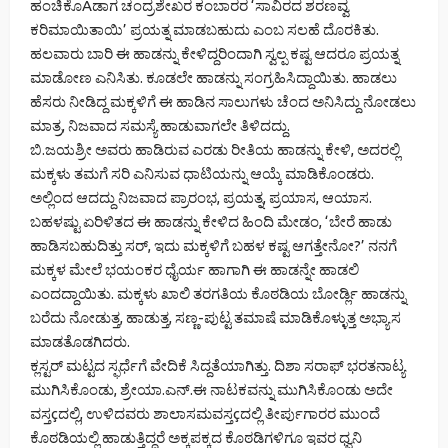
ಹಂಚಿಕೊAಡಾಗ ಚಂದ್ರಶೇಖರ ಕಂಬಾರರ ‘ಸಾವಿರದ ಶರಣವ್ವ
ಕರಿಮಾಯಿತಾಯಿ’ ಪ್ರಯತ್ನ ಮಾಡಬಹುದು ಎಂಬ ಸಲಹೆ ದೊರಕಿತು.
ಹಲವಾರು ಬಾರಿ ಈ ಹಾಡನ್ನು ಕೇಳಿದ್ದರಿಂದಾಗಿ ಸ್ವಲ್ಪ ಕಷ್ಟ ಆದರೂ ಪ್ರಯತ್ನ
ಮಾಡೋಣ ಎನಿಸಿತು. ಕೂಡಲೇ ಹಾಡನ್ನು ಸಂಗ್ರಹಿಸಿದ್ದಾಯಿತು. ಹಾಡಲು
ಹೆಸರು ನೀಡಿದ್ದ ಮಕ್ಕಳಿಗೆ ಈ ಹಾಡಿನ ಸಾಲುಗಳು ಚೆಂದ ಅನಿಸಿದ್ದು ನೋಡಲು
ಮಾತ್ರ, ನಿಜವಾದ ಸಮಸ್ಯೆ ಹಾಡುವಾಗಲೇ ತಿಳಿದದ್ದು.
ಬಿ.ಜಯಶ್ರೀ ಅವರು ಹಾಡಿರುವ ಎರಡು ರೀತಿಯ ಹಾಡನ್ನು ಕೇಳಿ, ಅದರಲ್ಲಿ
ಮಕ್ಕಳು ತಮಗೆ ಸರಿ ಎನಿಸುವ ಧಾಟಿಯನ್ನು ಆಯ್ಕೆ ಮಾಡಿಕೊಂಡರು.
ಅಲ್ಲಿಂದ ಆದದ್ದು ನಿಜವಾದ ಪ್ರಾರಂಭ, ಪ್ರಯತ್ನ, ಪ್ರಯಾಸ, ಆಯಾಸ.
ಬಹಳಷ್ಟು ಏರಿಳಿತದ ಈ ಹಾಡನ್ನು ಕೇಳಿದ ಹಿಂದಿ ಮೇಡಂ, ‘ಬೇರೆ ಹಾಡು
ಹಾಡಿಸಬಹುದಿತ್ತು ಸರ್, ಇದು ಮಕ್ಕಳಿಗೆ ಬಹಳ ಕಷ್ಟ ಆಗತ್ತೇನೋ?’ ನನಗೆ
ಮಕ್ಕಳ ಮೇಲೆ ಭಯಂಕರ ಧೈರ್ಯ ಹಾಗಾಗಿ ಈ ಹಾಡನ್ನೇ ಹಾಡಲಿ
ಎಂದದ್ದಾಯಿತು. ಮಕ್ಕಳು ಖಾಲಿ ತರಗತಿಯ ಕೊಠಡಿಯ ಬೋರ್ಡ್ಲಿ ಹಾಡನ್ನು
ಬರೆದು ನೋಡುತ್ತ, ಹಾಡುತ್ತ, ಸಣ್ಣ-ಪುಟ್ಟ ತಮಾಷೆ ಮಾಡಿಕೊಳ್ಳುತ್ತ ಅಭ್ಯಾಸ
ಮಾಡತೊಡಗಿದರು.
ಕ್ಲಸ್ಟರ್ ಮಟ್ಟದ ಸ್ಫರ್ಧೆಗೆ ವೇದಿಕೆ ಸಿದ್ದತೆಯಾಗಿತ್ತು. ದಿಶಾ ಸರಾಫ್ ಭರತನಾಟ್ಯ
ಮುಗಿಸಿಕೊಂಡು, ಶ್ರೇಯಾ.ಎನ್.ಈ ನಾಟಕವನ್ನು ಮುಗಿಸಿಕೊಂಡು ಅದೇ
ವಸ್ತçದಲ್ಲಿ, ಉಳಿದವರು ಶಾಲಾಸಮವಸ್ತçದಲ್ಲಿ ತೀರ್ಪುಗಾರರ ಮುಂದೆ
ಕೊಠಡಿಯಲ್ಲಿ ಹಾಡುತ್ತಿದ್ದರೆ ಅಕ್ಕಪಕ್ಕದ ಕೊಠಡಿಗಳಿಗೂ ಇವರ ಧ್ವನಿ