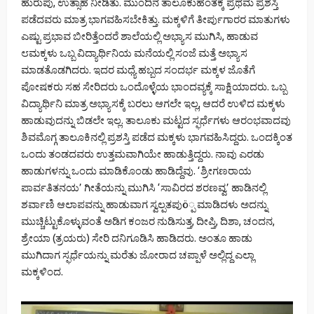
ಹುರುಪು, ಉತ್ಸಾಹ ನೀಡಿತು. ಮುಂದಿನ ತಾಲೂಕುಹಂತಕ್ಕೆ ಪ್ರಥಮ ಪ್ರಶಸ್ತಿ
ಪಡೆದವರು ಮಾತ್ರ ಭಾಗವಹಿಸಬೇಕಿತ್ತು. ಮಕ್ಕಳಿಗೆ ತೀರ್ಪುಗಾರರ ಮಾತುಗಳು
ಎಷ್ಟು ಪ್ರಭಾವ ಬೀರಿತ್ತೆಂದರೆ ಶಾಲೆಯಲ್ಲಿ ಅಭ್ಯಾಸ ಮುಗಿಸಿ, ಹಾಡುವ
೮ಮಕ್ಕಳು ಒಬ್ಬ ವಿದ್ಯಾರ್ಥಿನಿಯ ಮನೆಯಲ್ಲಿ ಸಂಜೆ ಮತ್ತೆ ಅಭ್ಯಾಸ
ಮಾಡತೊಡಗಿದರು. ಇದರ ಮಧ್ಯೆ ಹಬ್ಬದ ಸಂದರ್ಭ ಮಕ್ಕಳ ಜೊತೆಗೆ
ಪೋಷಕರು ಸಹ ಸೇರಿದರು ಒಂದೊಳ್ಳೆಯ ಭಾಂದವ್ಯಕ್ಕೆ ಸಾಕ್ಷಿಯಾದರು. ಒಬ್ಬ
ವಿದ್ಯಾರ್ಥಿನಿ ಮಾತ್ರ ಅಭ್ಯಾಸಕ್ಕೆ ಬರಲು ಆಗಲೇ ಇಲ್ಲ, ಆದರೆ ಉಳಿದ ಮಕ್ಕಳು
ಹಾಡುವುದನ್ನು ಬಿಡಲೇ ಇಲ್ಲ. ತಾಲೂಕು ಮಟ್ಟದ ಸ್ಫರ್ಧೆಗಳು ಆರಂಭವಾದವು
ಶಿವಮೊಗ್ಗ ತಾಲೂಕಿನಲ್ಲಿ ಪ್ರಶಸ್ತಿ ಪಡೆದ ಮಕ್ಕಳು ಭಾಗವಹಿಸಿದ್ದರು. ಒಂದಕ್ಕಿಂತ
ಒಂದು ತಂಡದವರು ಉತ್ತಮವಾಗಿಯೇ ಹಾಡುತ್ತಿದ್ದರು. ನಾವು ಎರಡು
ಹಾಡುಗಳನ್ನು ಒಂದು ಮಾಡಿಕೊಂಡು ಹಾಡಿದ್ದೆವು. ‘ಶ್ರೀಗಣರಾಯ
ಪಾರ್ವತಿತನಯ’ ಗೀತೆಯನ್ನು ಮುಗಿಸಿ ‘ಸಾವಿರದ ಶರಣವ್ವ’ ಹಾಡಿನಲ್ಲಿ
ಶರ್ವಾಣಿ ಆಲಾಪವನ್ನು ಹಾಡುವಾಗ ಸ್ವಲ್ಪತಪುö್ಪ ಮಾಡಿದಳು ಅದನ್ನು
ಮುಚ್ಚಿಟ್ಟುಕೊಳ್ಳುವಂತೆ ಅಡಿಗ ಕಂಜರ ನುಡಿಸುತ್ತ, ದೀಪ್ತಿ, ದಿಶಾ, ಚಂದನ,
ಶ್ರೇಯಾ (ತ್ರಯರು) ಸೇರಿ ದನಿಗೂಡಿಸಿ ಹಾಡಿದರು. ಅಂತೂ ಹಾಡು
ಮುಗಿದಾಗ ಸ್ಫರ್ಧೆಯನ್ನು ಮರೆತು ಜೋರಾದ ಚಪ್ಪಾಳೆ ಅಲ್ಲಿದ್ದ ಎಲ್ಲಾ
ಮಕ್ಕಳಿಂದ.