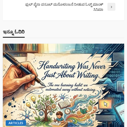
ಫುಲ್ ಪೈಸಾ ವಸೂಲ್ ಮನೋರಂಜನೆ ನೀಡುವ ಓಲ್ಡ್ ಮಾಂಕ್
ಸಿನಿಮಾ
ಇನ್ನೂ ಓದಿರಿ
ARTICLES