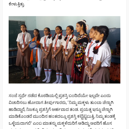
ಕೇಳುತ್ತಿತ್ತು.
ಸಂಜೆ ಸ್ಫರ್ಧೆ ನಡೆದ ಕೊಠಡಿಯಲ್ಲಿ ಪ್ರಶಸ್ತಿ ಬಂದಿದೆಯೇ ಇಲ್ಲವೇ ಎಂದು
ವಿಚಾರಿಸಲು ಹೋದಾಗ ತೀರ್ಪುಗಾರರು, ‘ನಿಮ್ಮ ಮಕ್ಕಳು ತುಂಬಾ ಚೆನ್ನಾಗಿ
ಹಾಡಿದ್ದಾರೆ, ನಿಜಕ್ಕೂ ಪ್ರಶಸ್ತಿಗೆ ಅರ್ಹವಾದ ತಂಡ. ಪ್ರಯತ್ನ ಇನ್ನೂ ಚೆನ್ನಾಗಿ
ಮಾಡಿಕೊಂಡರೆ ಮುಂದಿನ ಹಂತದಲ್ಲೂ ಪ್ರಶಸ್ತಿ ಕಟ್ಟಿಟ್ಟಬುತ್ತಿ, ನಿಮ್ಮ ತಂಡಕ್ಕೆ
ಒಳ್ಳೆಯದಾಗಲಿ’ ಎಂಬ ಮಾತನ್ನು ಮಕ್ಕಳೆದುರಿಗೆ ಆಡಿದ್ದು ಅವರಿಗೆ ಹೊಸ