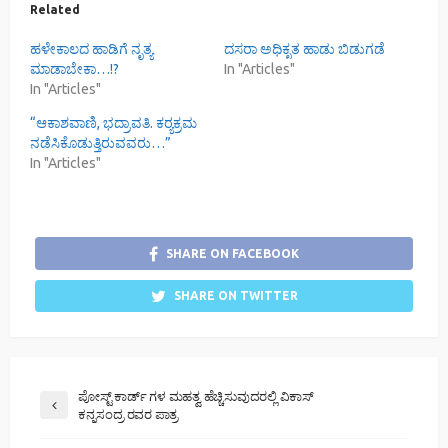
Related
ಹಳೇಕಾಲದ ಹಾಡಿಗೆ ನೃತ್ಯ
ದಸರಾ ಅಧಿಕೃತ ಹಾಡು ಬಿಡುಗಡೆ
ಮಾಡಾಬೇಕಾ…!?
In "Articles"
In "Articles"
“ಆಕಾಶವಾಣಿ, ಭದ್ರಾವತಿ. ಕರ‍್ಯಕ್ರಮ
ನಡೆಸಿಕೊಡುತ್ತಿರುವವರು…”
In "Articles"
SHARE ON FACEBOOK
SHARE ON TWITTER
ಪೋಸ್ಟ್‌ ಕಾರ್ಡ್ ಗಳ ಮಹತ್ವ ಹೆಚ್ಚಿಸುವುದರಲ್ಲಿ‌ ವಿಕಾಸ್
ಕನ್ನಸಂದ್ರ ರವರ ಪಾತ್ರ