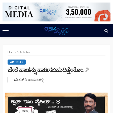
Home
Articles
ARTICLES
ಬೇರೆ ಹಾಡನ್ನು ಹಾಡಿಸಬಹುದಿತ್ತೇನೋ…?
- ಚೇತನ್ ಸಿ ರಾಯನಹಳ್ಳಿ