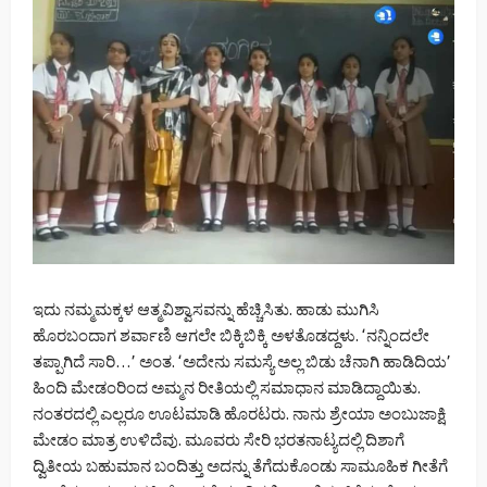
ಇದು ನಮ್ಮಮಕ್ಕಳ ಆತ್ಮವಿಶ್ವಾಸವನ್ನು ಹೆಚ್ಚಿಸಿತು. ಹಾಡು ಮುಗಿಸಿ
ಹೊರಬಂದಾಗ ಶರ್ವಾಣಿ ಆಗಲೇ ಬಿಕ್ಕಿಬಿಕ್ಕಿ ಅಳತೊಡದ್ದಳು. ‘ನನ್ನಿಂದಲೇ
ತಪ್ಪಾಗಿದೆ ಸಾರಿ…’ ಅಂತ. ‘ಅದೇನು ಸಮಸ್ಯೆ ಅಲ್ಲ ಬಿಡು ಚೆನಾಗಿ ಹಾಡಿದಿಯ’
ಹಿಂದಿ ಮೇಡಂರಿಂದ ಅಮ್ಮನ ರೀತಿಯಲ್ಲಿ ಸಮಾಧಾನ ಮಾಡಿದ್ದಾಯಿತು.
ನಂತರದಲ್ಲಿ ಎಲ್ಲರೂ ಊಟಮಾಡಿ ಹೊರಟರು. ನಾನು ಶ್ರೇಯಾ ಅಂಬುಜಾಕ್ಷಿ
ಮೇಡಂ ಮಾತ್ರ ಉಳಿದೆವು. ಮೂವರು ಸೇರಿ ಭರತನಾಟ್ಯದಲ್ಲಿ ದಿಶಾಗೆ
ದ್ವಿತೀಯ ಬಹುಮಾನ ಬಂದಿತ್ತು ಅದನ್ನು ತೆಗೆದುಕೊಂಡು ಸಾಮೂಹಿಕ ಗೀತೆಗೆ