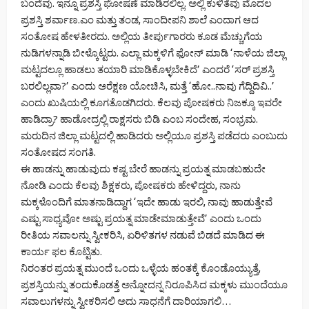
ಬಂದೆವು. ಇನ್ನೂ ಪ್ರಶಸ್ತಿ ಘೋಷಣೆ ಮಾಡಿರಲಿಲ್ಲ. ಅಲ್ಲಿ ಕುಳಿತೆವು ಮೊದಲ
ಪ್ರಶಸ್ತಿ ಶರ್ವಾಣ.ಎಂ ಮತ್ತು ತಂಡ, ಸಾಂದೀಪನಿ ಶಾಲೆ ಎಂದಾಗ ಆದ
ಸಂತೋಷ ಹೇಳತೀರದು. ಅಲ್ಲಿಯ ತೀರ್ಪುಗಾರರು ಕೂಡ ಮೆಚ್ಚುಗೆಯ
ನುಡಿಗಳನ್ನಾಡಿ ಬೀಳ್ಕೊಟ್ಟರು. ಎಲ್ಲಾ ಮಕ್ಕಳಿಗೆ ಫೋನ್ ಮಾಡಿ ‘ನಾಳೆಯ ಜಿಲ್ಲಾ
ಮಟ್ಟದಲ್ಲೂ ಹಾಡಲು ತಯಾರಿ ಮಾಡಿಕೊಳ್ಳಬೇಕಿದೆ’ ಎಂದರೆ ‘ಸರ್ ಪ್ರಶಸ್ತಿ
ಬರಲಿಲ್ಲವಾ?’ ಎಂದು ಅರೆಕ್ಷಣ ಯೋಚಿಸಿ, ಮತ್ತೆ ‘ಹೋ..ನಾವು ಗೆದ್ದಿದಿವಿ..’
ಎಂದು ಖುಷಿಯಲ್ಲಿ ಕೂಗತೊಡಗಿದರು. ಕೆಲವು ಪೋಷಕರು ನಿಜಕ್ಕೂ ಇವರೇ
ಹಾಡಿದ್ರಾ? ಹಾಡೋದ್ರಲ್ಲಿ ರಾಕ್ಷಸರು ಬಿಡಿ ಎಂಬ ಸಂದೇಹ, ಸಂಭ್ರಮ.
ಮರುದಿನ ಜಿಲ್ಲಾ ಮಟ್ಟದಲ್ಲಿ ಹಾಡಿದರು ಅಲ್ಲಿಯೂ ಪ್ರಶಸ್ತಿ ಪಡೆದರು ಎಂಬುದು
ಸಂತೋಷದ ಸಂಗತಿ.
ಈ ಹಾಡನ್ನು ಹಾಡುವುದು ಕಷ್ಟ ಬೇರೆ ಹಾಡನ್ನು ಪ್ರಯತ್ನ ಮಾಡಬಹುದೇ
ನೋಡಿ ಎಂದು ಕೆಲವು ಶಿಕ್ಷಕರು, ಪೋಷಕರು ಹೇಳಿದ್ದರು, ನಾನು
ಮಕ್ಕಳೊಂದಿಗೆ ಮಾತನಾಡಿದ್ದಾಗ ‘ಇದೇ ಹಾಡು ಇರಲಿ, ನಾವು ಹಾಡುತ್ತೇವೆ
ಎಷ್ಟು ಸಾಧ್ಯವೋ ಅಷ್ಟು ಪ್ರಯತ್ನ ಮಾಡೇಮಾಡುತ್ತೇವೆ’ ಎಂದು ಒಂದು
ರೀತಿಯ ಸವಾಲನ್ನು ಸ್ವೀಕರಿಸಿ, ಏರಿಳಿತಗಳ ನಡುವೆ ಬಿಡದೆ ಮಾಡಿದ ಈ
ಕಾರ್ಯ ಫಲ ಕೊಟ್ಟಿತು.
ನಿರಂತರ ಪ್ರಯತ್ನ ಮುಂದೆ ಒಂದು ಒಳ್ಳೆಯ ಹಂತಕ್ಕೆ ಕೊಂಡೊಯ್ಯುತ್ತೆ,
ಪ್ರಶಸ್ತಿಯನ್ನು ತಂದುಕೊಡತ್ತೆ ಅನ್ನೋದನ್ನ ನಿರೂಪಿಸಿದ ಮಕ್ಕಳು ಮುಂದೆಯೂ
ಸವಾಲುಗಳನ್ನು ಸ್ವೀಕರಿಸಲಿ ಅದು ಸಾಧನೆಗೆ ದಾರಿಯಾಗಲಿ…