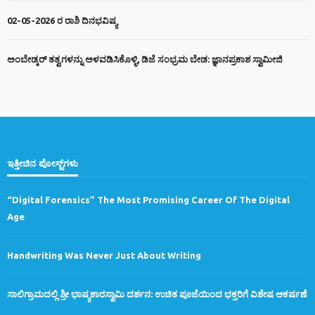
02-05-2026 ರ ರಾಶಿ ದಿನಭವಿಷ್ಯ
ಅಂಬೇಡ್ಕರ್ ತತ್ವಗಳನ್ನು ಅಳವಡಿಸಿಕೊಳ್ಳಿ, ಡಿಜೆ ಸಂಭ್ರಮ ಬೇಡ: ಜ್ಞಾನಪ್ರಕಾಶ ಸ್ವಾಮೀಜಿ
ಇತ್ತೀಚಿನ ಪೋಸ್ಟ್‌ಗಳು
“Digital Forensics” The Most Promising Career Of The Digital
Age
Handwriting Was Never Just About Writing
ಸಾಲಿಗ್ರಾಮದಲ್ಲಿ ಶ್ರೀ ಭಾಷ್ಯಕಾರಸ್ವಾಮಿ ದರ್ಶನ: ಉಚಿತ ಪೂಜೆಯಿಂದ ಭಕ್ತರಿಗೆ ವಿಶೇಷ ಆಕರ್ಷಣೆ