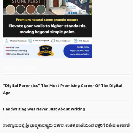
RECENT POSTS
“Digital Forensics” The Most Promising Career Of The Digital
Age
Handwriting Was Never Just About Writing
ಸಾಲಿಗ್ರಾಮದಲ್ಲಿ ಶ್ರೀ ಭಾಷ್ಯಕಾರಸ್ವಾಮಿ ದರ್ಶನ: ಉಚಿತ ಪೂಜೆಯಿಂದ ಭಕ್ತರಿಗೆ ವಿಶೇಷ ಆಕರ್ಷಣೆ